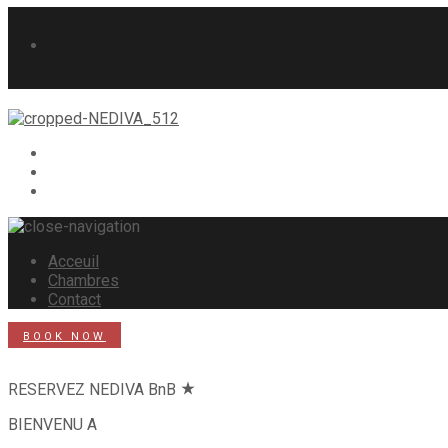
Acceuil
Chambres
Contact
BOOK NOW
RESERVEZ
NEDIVA BnB
star_rate
BIENVENU A