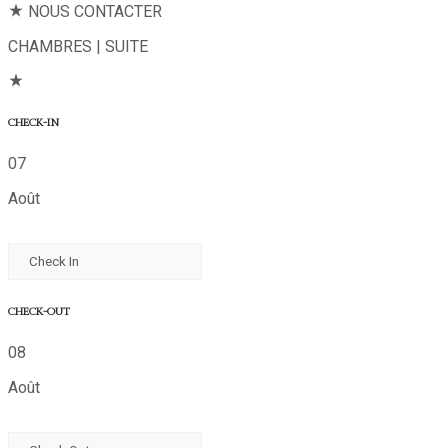
star_rate
NOUS CONTACTER
CHAMBRES | SUITE
star_rate
CHECK-IN
07
Août
CHECK-OUT
08
Août