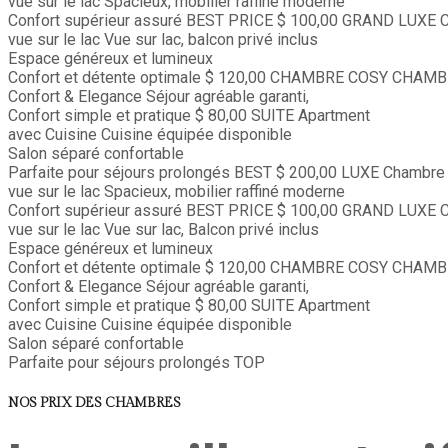
vue sur le lac
Spacieux, mobilier raffiné moderne
Confort supérieur assuré
BEST PRICE
$ 100,00
GRAND LUXE
C
vue sur le lac
Vue sur lac, balcon privé inclus
Espace généreux et lumineux
Confort et détente optimale
$ 120,00
CHAMBRE COSY
CHAMB
Confort & Elegance
Séjour agréable garanti,
Confort simple et pratique
$ 80,00
SUITE
Apartment
avec Cuisine
Cuisine équipée disponible
Salon séparé confortable
Parfaite pour séjours prolongés
BEST
$ 200,00
LUXE
Chambre 
vue sur le lac
Spacieux, mobilier raffiné moderne
Confort supérieur assuré
BEST PRICE
$ 100,00
GRAND LUXE
C
vue sur le lac
Vue sur lac, Balcon privé inclus
Espace généreux et lumineux
Confort et détente optimale
$ 120,00
CHAMBRE COSY
CHAMB
Confort & Elegance
Séjour agréable garanti,
Confort simple et pratique
$ 80,00
SUITE
Apartment
avec Cuisine
Cuisine équipée disponible
Salon séparé confortable
Parfaite pour séjours prolongés
TOP
NOS PRIX DES CHAMBRES