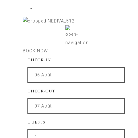
BOOK NOW
CHECK-IN
06
Août
CHECK-OUT
07
Août
GUESTS
1